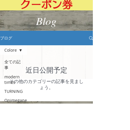
クーポン券
Blog
ブログ
Colore
全ての記
事
近日公開予定
modern
その他のカテゴリーの記事を見まし
times
ょう。
TURNING
Onimegane
こども用
〒２５２－０８０７
めがね
神奈川県藤沢市下土棚４６７
－１３
ヌーヴェル・レジデンス１０２​
Vio Rou
℡0466－53－9784