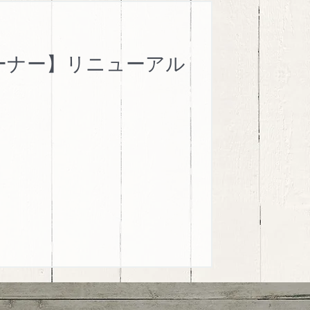
お知らせ
repri
nコーナー】リニューアル
Paul Frank