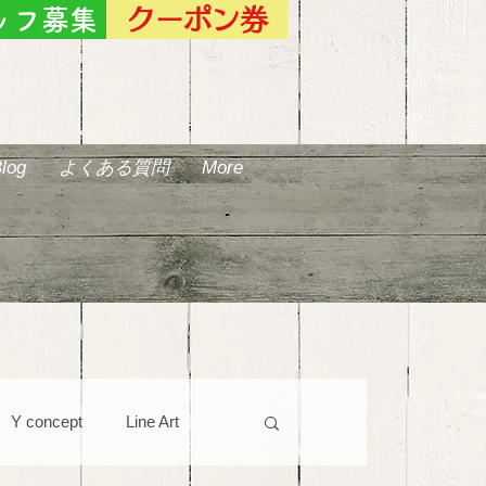
ッフ募集
クーポン券
log
よくある質問
More
Y concept
Line Art