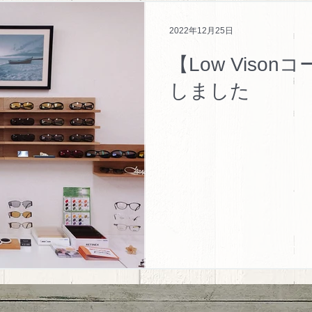
syun Kiwami
BEVEL
Low Vision
眼鏡のお話
2022年12月25日
【Low Viso
ガネの相談日
LAULEA
Face Fonts
JILL STUART
しました
odok
TokyoSnap
vivid moon
dun