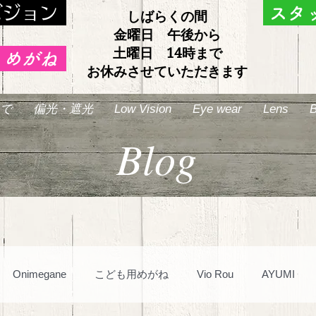
ビジョン
スタ
しばらくの間
金曜日 午後から
土曜日 14時まで
もめがね
お休みさせていただきます
で
偏光・遮光
Low Vision
Eye wear
Lens
B
Blog
Onimegane
こども用めがね
Vio Rou
AYUMI