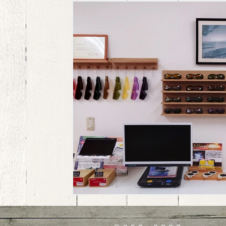
Pas a Pas
Old & New
Putri
NATURAL BEAUTY
mamuse
メ
Silhouette シルエット
AKITTO
om